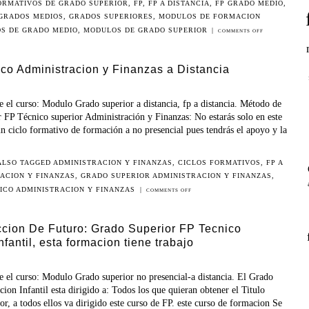
ORMATIVOS DE GRADO SUPERIOR
,
FP
,
FP A DISTANCIA
,
FP GRADO MEDIO
,
GRADOS MEDIOS
,
GRADOS SUPERIORES
,
MODULOS DE FORMACION
S DE GRADO MEDIO
,
MODULOS DE GRADO SUPERIOR
|
COMMENTS OFF
co Administracion y Finanzas a Distancia
e el curso: Modulo Grado superior a distancia, fp a distancia. Método de
r FP Técnico superior Administración y Finanzas: No estarás solo en este
un ciclo formativo de formación a no presencial pues tendrás el apoyo y la
ALSO TAGGED
ADMINISTRACION Y FINANZAS
,
CICLOS FORMATIVOS
,
FP A
RACION Y FINANZAS
,
GRADO SUPERIOR ADMINISTRACION Y FINANZAS
,
ICO ADMINISTRACION Y FINANZAS
|
COMMENTS OFF
cion De Futuro: Grado Superior FP Tecnico
fantil, esta formacion tiene trabajo
e el curso: Modulo Grado superior no presencial-a distancia. El Grado
on Infantil esta dirigido a: Todos los que quieran obtener el Titulo
r, a todos ellos va dirigido este curso de FP. este curso de formacion Se