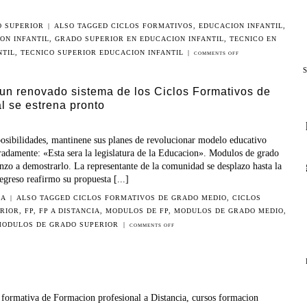
 SUPERIOR
|
ALSO TAGGED
CICLOS FORMATIVOS
,
EDUCACION INFANTIL
,
ON INFANTIL
,
GRADO SUPERIOR EN EDUCACION INFANTIL
,
TECNICO EN
NTIL
,
TECNICO SUPERIOR EDUCACION INFANTIL
|
COMMENTS OFF
S
un renovado sistema de los Ciclos Formativos de
l se estrena pronto
posibilidades, mantinene sus planes de revolucionar modelo educativo
radamente: «Esta sera la legislatura de la Educacion». Modulos de grado
zo a demostrarlo. La representante de la comunidad se desplazo hasta la
egreso reafirmo su propuesta [...]
IA
|
ALSO TAGGED
CICLOS FORMATIVOS DE GRADO MEDIO
,
CICLOS
RIOR
,
FP
,
FP A DISTANCIA
,
MODULOS DE FP
,
MODULOS DE GRADO MEDIO
,
MODULOS DE GRADO SUPERIOR
|
COMMENTS OFF
formativa de Formacion profesional a Distancia, cursos formacion