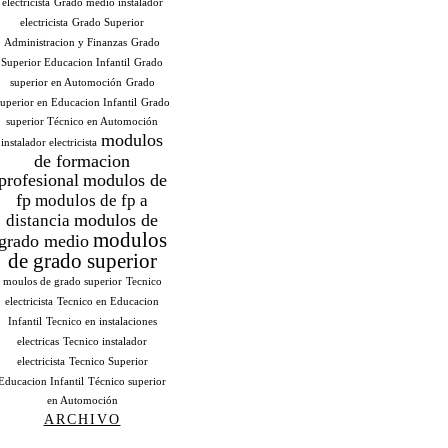
electricista
Grado medio instalador
electricista
Grado Superior
Administracion y Finanzas
Grado
Superior Educacion Infantil
Grado
superior en Automoción
Grado
uperior en Educacion Infantil
Grado
superior Técnico en Automoción
modulos
instalador electricista
de formacion
profesional
modulos de
fp
modulos de fp a
modulos de
distancia
modulos
grado medio
de grado superior
moulos de grado superior
Tecnico
electricista
Tecnico en Educacion
Infantil
Tecnico en instalaciones
electricas
Tecnico instalador
electricista
Tecnico Superior
Educacion Infantil
Técnico superior
en Automoción
ARCHIVO