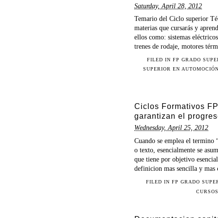
Saturday, April 28, 2012
Temario del Ciclo superior Té
materias que cursarás y apren
ellos como: sistemas eléctrico
trenes de rodaje, motores térmi
FILED IN
FP GRADO SUPE
SUPERIOR EN AUTOMOCIÓ
Ciclos Formativos FP
garantizan el progre
Wednesday, April 25, 2012
Cuando se emplea el termino 
o texto, esencialmente se asu
que tiene por objetivo esencial 
definicion mas sencilla y mas 
FILED IN
FP GRADO SUPE
CURSOS