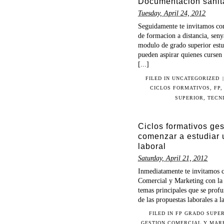
Documentacion sanit
Tuesday, April 24, 2012
Seguidamente te invitamos co
de formacion a distancia, sen
modulo de grado superior estu
pueden aspirar quienes cursen
[...]
FILED IN UNCATEGORIZED
|
CICLOS FORMATIVOS
,
FP
SUPERIOR
,
TECN
Ciclos formativos ge
comenzar a estudiar u
laboral
Saturday, April 21, 2012
Inmediatamente te invitamos c
Comercial y Marketing con la 
temas principales que se prof
de las propuestas laborales a 
FILED IN
FP GRADO SUPE
GESTION COMERCIAL Y MAR