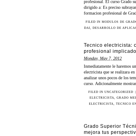
profesional. El curso Grado su
dirigido a: Es preciso subrayar
formacion profesional de Grado
FILED IN
MODULOS DE GRAD
DAI
,
DESARROLLO DE APLICA
Tecnico electricista:
profesional implicad
Monday, May 7, 2012
Inmediatamente le haremos un 
electricista que se realizara 
analizar unos pocos de los tem
curso. Adicionalmente mostrar
FILED IN
UNCATEGORIZED
|
ELECTRICISTA
,
GRADO MED
ELECTRICISTA
,
TECNICO E
Grado Superior Técni
mejora tus perspecti