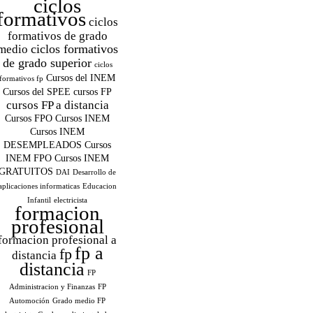
ciclos
formativos
ciclos
formativos de grado
ciclos formativos
medio
de grado superior
ciclos
Cursos del INEM
formativos fp
Cursos del SPEE
cursos FP
cursos FP a distancia
Cursos FPO
Cursos INEM
Cursos INEM
DESEMPLEADOS
Cursos
INEM FPO
Cursos INEM
GRATUITOS
DAI
Desarrollo de
aplicaciones informaticas
Educacion
Infantil
electricista
formacion
profesional
formacion profesional a
fp a
fp
distancia
distancia
FP
Administracion y Finanzas
FP
Automoción
Grado medio FP