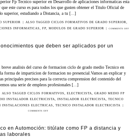
perior Fp Tecnico superior en Desarrollo de aplicaciones informaticas esta
 que este curso es para todos los que gusten obtener el Titulo Oficial de
 superior, estudiando a Distancia, a tu [...]
O SUPERIOR
|
ALSO TAGGED
CICLOS FORMATIVOS DE GRADO SUPERIOR
,
CIONES INFORMATICAS
,
FP
,
MODULOS DE GRADO SUPERIOR
|
COMMENTS OFF
 conocimientos que deben ser aplicados por un
o
breve analisis del curso de formacion ciclo de grado medio Tecnico en
en la forma de imparticion de formacion no presencial.Vamos an explicar y
as principales precisos para la correcta comprension del contenido del
emos una serie de empleos profesionales [...]
ALSO TAGGED
CICLOS FORMATIVOS
,
ELECTRICISTA
,
GRADO MEDIO FP
IO INSTALADOR ELECTRICISTA
,
INSTALADOR ELECTRICISTA
,
TECNICO
N INSTALACIONES ELECTRICAS
,
TECNICO INSTALADOR ELECTRICISTA
|
COMMENTS OFF
co en Automoción: titúlate como FP a distancia y
vas laborales