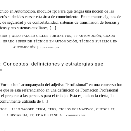
cnico en Automoción, modulos fp: Para que tengas una noción de las
derás si decides cursar esta área de conocimiento. Enumeramos algunos de
s, de seguridad y de confortabilidad, sistemas de transmisión de fuerzas y
cos y sus sistemas auxiliares, [...]
RIOR
|
ALSO TAGGED
CICLOS FORMATIVOS
,
FP AUTOMOCIÓN
,
GRADO
N
,
GRADO SUPERIOR TÉCNICO EN AUTOMOCIÓN
,
TÉCNICO SUPERIOR EN
AUTOMOCIÓN
|
COMMENTS OFF
: Conceptos, definiciones y estratergias que
so
“Formacion” acompanyado del adjetivo “Profesional” en una conversacion
me que se esta referenciando an una definicion de Formacion Profesional
el preparar a las personas para el trabajo. Esta es, a ciencia cierta, la
comunmente utilizada de [...]
RIOR
|
ALSO TAGGED
CFGM
,
CFGS
,
CICLOS FORMATIVOS
,
CURSOS FP
,
 FP A DISTANCIA
,
FP
,
FP A DISTANCIA
|
COMMENTS OFF