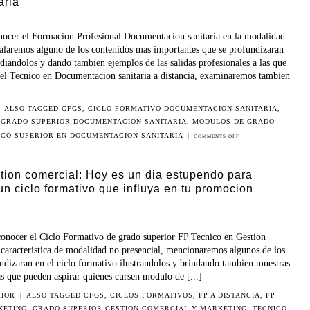
aria
nocer el Formacion Profesional Documentacion sanitaria en la modalidad
yalaremos alguno de los contenidos mas importantes que se profundizaran
diandolos y dando tambien ejemplos de las salidas profesionales a las que
 el Tecnico en Documentacion sanitaria a distancia, examinaremos tambien
ALSO TAGGED
CFGS
,
CICLO FORMATIVO DOCUMENTACION SANITARIA
,
,
GRADO SUPERIOR DOCUMENTACION SANITARIA
,
MODULOS DE GRADO
ICO SUPERIOR EN DOCUMENTACION SANITARIA
|
COMMENTS OFF
stion comercial: Hoy es un dia estupendo para
n ciclo formativo que influya en tu promocion
onocer el Ciclo Formativo de grado superior FP Tecnico en Gestion
caracteristica de modalidad no presencial, mencionaremos algunos de los
undizaran en el ciclo formativo ilustrandolos y brindando tambien muestras
las que pueden aspirar quienes cursen modulo de [...]
RIOR
|
ALSO TAGGED
CFGS
,
CICLOS FORMATIVOS
,
FP A DISTANCIA
,
FP
KETING
,
GRADO SUPERIOR GESTION COMERCIAL Y MARKETING
,
TECNICO