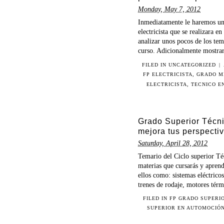
Monday, May 7, 2012
Inmediatamente le haremos un 
electricista que se realizara 
analizar unos pocos de los tem
curso. Adicionalmente mostrar
FILED IN
UNCATEGORIZED
|
FP ELECTRICISTA
,
GRADO M
ELECTRICISTA
,
TECNICO E
Grado Superior Técni
mejora tus perspecti
Saturday, April 28, 2012
Temario del Ciclo superior Té
materias que cursarás y apren
ellos como: sistemas eléctrico
trenes de rodaje, motores térmi
FILED IN
FP GRADO SUPERI
SUPERIOR EN AUTOMOCIÓ