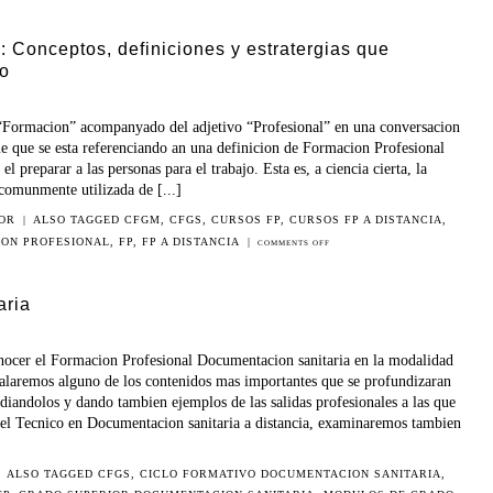
: Conceptos, definiciones y estratergias que
so
“Formacion” acompanyado del adjetivo “Profesional” en una conversacion
me que se esta referenciando an una definicion de Formacion Profesional
el preparar a las personas para el trabajo. Esta es, a ciencia cierta, la
comunmente utilizada de [...]
IOR
|
ALSO TAGGED
CFGM
,
CFGS
,
CURSOS FP
,
CURSOS FP A DISTANCIA
,
ON PROFESIONAL
,
FP
,
FP A DISTANCIA
|
COMMENTS OFF
aria
nocer el Formacion Profesional Documentacion sanitaria en la modalidad
yalaremos alguno de los contenidos mas importantes que se profundizaran
diandolos y dando tambien ejemplos de las salidas profesionales a las que
 el Tecnico en Documentacion sanitaria a distancia, examinaremos tambien
ALSO TAGGED
CFGS
,
CICLO FORMATIVO DOCUMENTACION SANITARIA
,