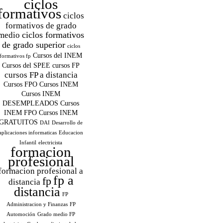
ciclos
formativos
ciclos
formativos de grado
ciclos formativos
medio
de grado superior
ciclos
Cursos del INEM
formativos fp
Cursos del SPEE
cursos FP
cursos FP a distancia
Cursos FPO
Cursos INEM
Cursos INEM
DESEMPLEADOS
Cursos
INEM FPO
Cursos INEM
GRATUITOS
DAI
Desarrollo de
aplicaciones informaticas
Educacion
Infantil
electricista
formacion
profesional
formacion profesional a
fp a
fp
distancia
distancia
FP
Administracion y Finanzas
FP
Automoción
Grado medio FP