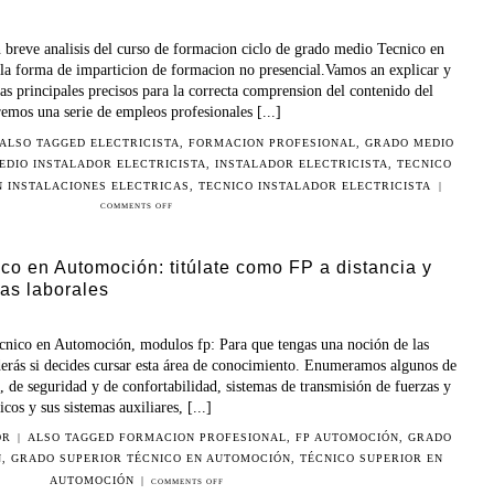
breve analisis del curso de formacion ciclo de grado medio Tecnico en
en la forma de imparticion de formacion no presencial.Vamos an explicar y
as principales precisos para la correcta comprension del contenido del
emos una serie de empleos profesionales [...]
ALSO TAGGED
ELECTRICISTA
,
FORMACION PROFESIONAL
,
GRADO MEDIO
EDIO INSTALADOR ELECTRICISTA
,
INSTALADOR ELECTRICISTA
,
TECNICO
N INSTALACIONES ELECTRICAS
,
TECNICO INSTALADOR ELECTRICISTA
|
COMMENTS OFF
co en Automoción: titúlate como FP a distancia y
vas laborales
cnico en Automoción, modulos fp: Para que tengas una noción de las
derás si decides cursar esta área de conocimiento. Enumeramos algunos de
s, de seguridad y de confortabilidad, sistemas de transmisión de fuerzas y
cos y sus sistemas auxiliares, [...]
OR
|
ALSO TAGGED
FORMACION PROFESIONAL
,
FP AUTOMOCIÓN
,
GRADO
N
,
GRADO SUPERIOR TÉCNICO EN AUTOMOCIÓN
,
TÉCNICO SUPERIOR EN
AUTOMOCIÓN
|
COMMENTS OFF