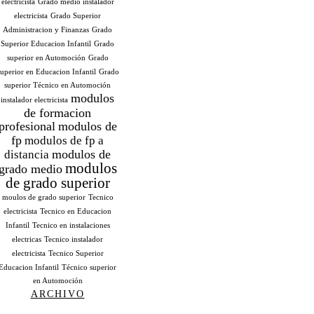
electricista
Grado medio instalador
electricista
Grado Superior
Administracion y Finanzas
Grado
Superior Educacion Infantil
Grado
superior en Automoción
Grado
uperior en Educacion Infantil
Grado
superior Técnico en Automoción
modulos
instalador electricista
de formacion
profesional
modulos de
fp
modulos de fp a
modulos de
distancia
modulos
grado medio
de grado superior
moulos de grado superior
Tecnico
electricista
Tecnico en Educacion
Infantil
Tecnico en instalaciones
electricas
Tecnico instalador
electricista
Tecnico Superior
Educacion Infantil
Técnico superior
en Automoción
ARCHIVO