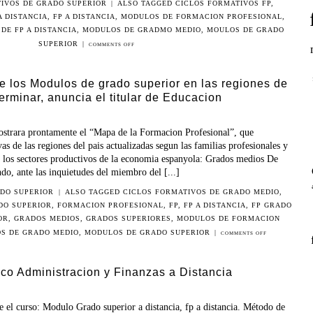
IVOS DE GRADO SUPERIOR
|
ALSO TAGGED
CICLOS FORMATIVOS FP
,
 DISTANCIA
,
FP A DISTANCIA
,
MODULOS DE FORMACION PROFESIONAL
,
DE FP A DISTANCIA
,
MODULOS DE GRADMO MEDIO
,
MOULOS DE GRADO
SUPERIOR
|
COMMENTS OFF
e los Modulos de grado superior en las regiones de
rminar, anuncia el titular de Educacion
ostrara prontamente el “Mapa de la Formacion Profesional”, que
as de las regiones del pais actualizadas segun las familias profesionales y
de los sectores productivos de la economia espanyola: Grados medios De
do, ante las inquietudes del miembro del [...]
DO SUPERIOR
|
ALSO TAGGED
CICLOS FORMATIVOS DE GRADO MEDIO
,
DO SUPERIOR
,
FORMACION PROFESIONAL
,
FP
,
FP A DISTANCIA
,
FP GRADO
OR
,
GRADOS MEDIOS
,
GRADOS SUPERIORES
,
MODULOS DE FORMACION
S DE GRADO MEDIO
,
MODULOS DE GRADO SUPERIOR
|
COMMENTS OFF
co Administracion y Finanzas a Distancia
e el curso: Modulo Grado superior a distancia, fp a distancia. Método de