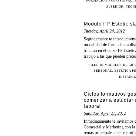
FORMACION PROFESIONAL
,
SUPERIOR
,
TECN
Modulo FP Esteticist
Tuesday, April 24, 2012
Seguidamente te introduciremos
modalidad de formacion a dist
trataran en el curso FP Esteti
trabajo a las que pueden prete
FILED IN
MODULOS DE GRA
PERSONAL
,
ESTETICA P
DISTANCI
Ciclos formativos ge
comenzar a estudiar u
laboral
Saturday, April 21, 2012
Inmediatamente te invitamos c
Comercial y Marketing con la 
temas principales que se prof