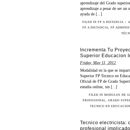
aprendizaje del Grado superio
aprendizaje a pesar de ser un 
ayuda de [...]
FILED IN
FP A DISTANCIA
|
FP A DISTANCIA
,
FP ADMINI
TÉCN
Incrementa Tu Proyec
Superior Educacion In
Friday, May 11, 2012
Modalidad en la que se impart
Superior FP Tecnico en Educaci
Oficial de FP de Grado Superio
estudia online, sin [...]
FILED IN
MODULOS DE G
PROFESIONAL
,
GRADO SUPER
TECNICO EN EDUCACION
Tecnico electricista:
profesional implicad