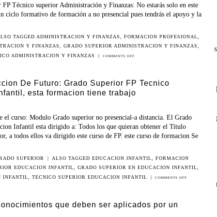
r FP Técnico superior Administración y Finanzas: No estarás solo en este
un ciclo formativo de formación a no presencial pues tendrás el apoyo y la
ALSO TAGGED
ADMINISTRACION Y FINANZAS
,
FORMACION PROFESIONAL
,
STRACION Y FINANZAS
,
GRADO SUPERIOR ADMINISTRACION Y FINANZAS
,
S
ICO ADMINISTRACION Y FINANZAS
|
COMMENTS OFF
cion De Futuro: Grado Superior FP Tecnico
fantil, esta formacion tiene trabajo
e el curso: Modulo Grado superior no presencial-a distancia. El Grado
on Infantil esta dirigido a: Todos los que quieran obtener el Titulo
r, a todos ellos va dirigido este curso de FP. este curso de formacion Se
RADO SUPERIOR
|
ALSO TAGGED
EDUCACION INFANTIL
,
FORMACION
IOR EDUCACION INFANTIL
,
GRADO SUPERIOR EN EDUCACION INFANTIL
,
 INFANTIL
,
TECNICO SUPERIOR EDUCACION INFANTIL
|
COMMENTS OFF
 conocimientos que deben ser aplicados por un
o