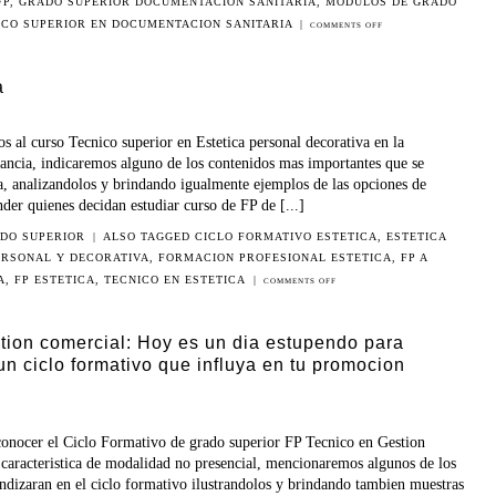
FP
,
GRADO SUPERIOR DOCUMENTACION SANITARIA
,
MODULOS DE GRADO
ICO SUPERIOR EN DOCUMENTACION SANITARIA
|
COMMENTS OFF
a
 al curso Tecnico superior en Estetica personal decorativa en la
ancia, indicaremos alguno de los contenidos mas importantes que se
ca, analizandolos y brindando igualmente ejemplos de las opciones de
nder quienes decidan estudiar curso de FP de [...]
DO SUPERIOR
|
ALSO TAGGED
CICLO FORMATIVO ESTETICA
,
ESTETICA
ERSONAL Y DECORATIVA
,
FORMACION PROFESIONAL ESTETICA
,
FP A
A
,
FP ESTETICA
,
TECNICO EN ESTETICA
|
COMMENTS OFF
stion comercial: Hoy es un dia estupendo para
n ciclo formativo que influya en tu promocion
onocer el Ciclo Formativo de grado superior FP Tecnico en Gestion
caracteristica de modalidad no presencial, mencionaremos algunos de los
undizaran en el ciclo formativo ilustrandolos y brindando tambien muestras