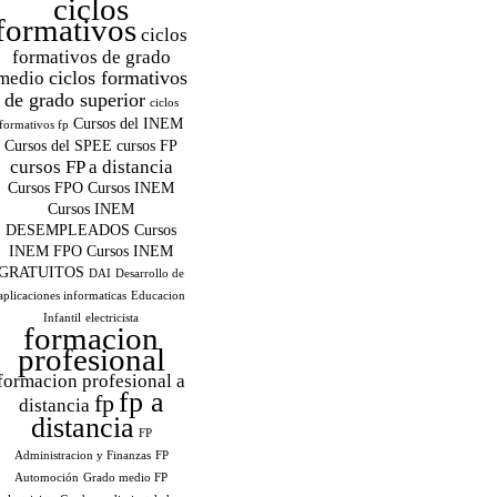
ciclos
formativos
ciclos
formativos de grado
ciclos formativos
medio
de grado superior
ciclos
Cursos del INEM
formativos fp
Cursos del SPEE
cursos FP
cursos FP a distancia
Cursos FPO
Cursos INEM
Cursos INEM
DESEMPLEADOS
Cursos
INEM FPO
Cursos INEM
GRATUITOS
DAI
Desarrollo de
aplicaciones informaticas
Educacion
Infantil
electricista
formacion
profesional
formacion profesional a
fp a
fp
distancia
distancia
FP
Administracion y Finanzas
FP
Automoción
Grado medio FP