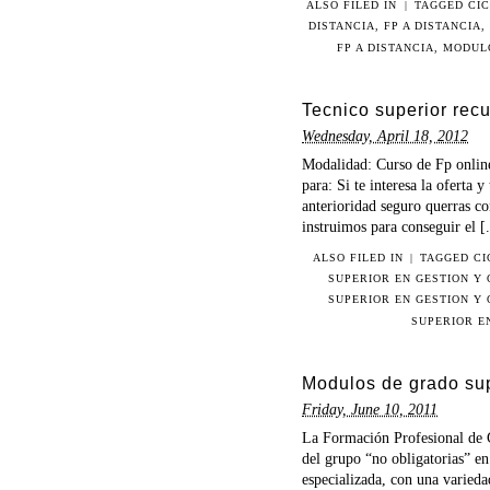
ALSO FILED IN
|
TAGGED
CI
DISTANCIA
,
FP A DISTANCIA
,
FP A DISTANCIA
,
MODUL
Tecnico superior recu
Wednesday, April 18, 2012
Modalidad: Curso de Fp online
para: Si te interesa la oferta 
anterioridad seguro querras con
instruimos para conseguir el [.
ALSO FILED IN
|
TAGGED
CI
SUPERIOR EN GESTION Y
SUPERIOR EN GESTION Y
SUPERIOR E
Modulos de grado sup
Friday, June 10, 2011
La Formación Profesional de G
del grupo “no obligatorias” en
especializada, con una variedad