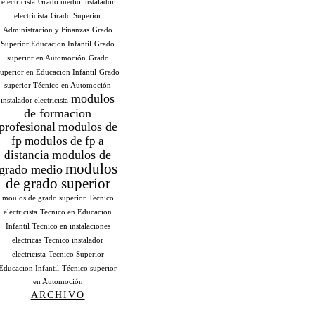
electricista
Grado medio instalador
electricista
Grado Superior
Administracion y Finanzas
Grado
Superior Educacion Infantil
Grado
superior en Automoción
Grado
uperior en Educacion Infantil
Grado
superior Técnico en Automoción
modulos
instalador electricista
de formacion
profesional
modulos de
fp
modulos de fp a
modulos de
distancia
modulos
grado medio
de grado superior
moulos de grado superior
Tecnico
electricista
Tecnico en Educacion
Infantil
Tecnico en instalaciones
electricas
Tecnico instalador
electricista
Tecnico Superior
Educacion Infantil
Técnico superior
en Automoción
ARCHIVO